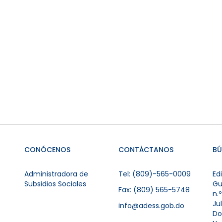
CONÓCENOS
CONTÁCTANOS
B
Administradora de
Tel: (809)-565-0009
Ed
Subsidios Sociales
Gu
Fax: (809) 565-5748
n.
Ju
info@adess.gob.do
Do